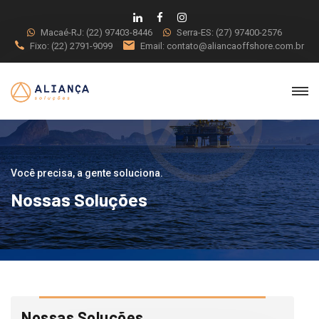
Macaé-RJ:
(22) 97403-8446
Serra-ES:
(27) 97400-2576
Fixo:
(22) 2791-9099
Email:
contato@aliancaoffshore.com.br
Você precisa, a gente soluciona.
Nossas Soluções
Nossas Soluções